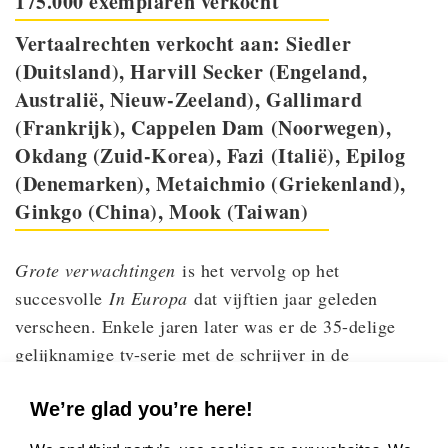
175.000 exemplaren verkocht
Vertaalrechten verkocht aan: Siedler
(Duitsland), Harvill Secker (Engeland,
Australië, Nieuw-Zeeland), Gallimard
(Frankrijk), Cappelen Dam (Noorwegen),
Okdang (Zuid-Korea), Fazi (Italië), Epilog
(Denemarken), Metaichmio (Griekenland),
Ginkgo (China), Mook (Taiwan)
Grote verwachtingen
is het vervolg op het
succesvolle
In Europa
dat vijftien jaar geleden
verscheen. Enkele jaren later was er de 35-delige
gelijknamige tv-serie met de schrijver in de
hoofdrol.
In Europa
handelde over de twintigste
We’re glad you’re here!
eeuw en hoe die – in veel opzichten gruwelijke
periode getekend door twee wereldoorlogen – ons