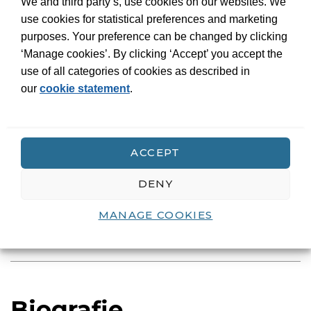
We and third party’s, use cookies on our websites. We
heeft gevormd.
Grote verwachtingen
gaat over de
use cookies for statistical preferences and marketing
eerste twee decennia van de eenentwintigste eeuw.
purposes. Your preference can be changed by clicking
Het neemt de draad op waar
In Europa
eindigde, in
‘Manage cookies’. By clicking ‘Accept’ you accept the
1999.
use of all categories of cookies as described in
our
cookie statement
.
In juni 2020 verscheen een nieuwe versie van de
epiloog afzonderlijk bij Atlas Contact:
Epiloog
.
Hierin betrapt Mak corona op heterdaad. De nieuwe
ACCEPT
epiloog zal deel uitmaken van alle in voorbereiding
zijnde internationale edities.
DENY
MANAGE COOKIES
LEES MEER
Biografie